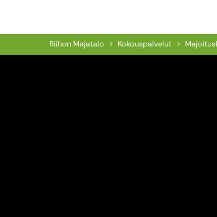
Riihon Majatalo
Riihon Majatalo
Kokouspalvelut
Majoitus