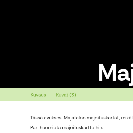
Maj
Majoituskartat
Kuvaus
Kuvat (3)
Tässä avuksesi Majatalon majoituskartat, mikä
Pari huomiota majoituskarttoihin: