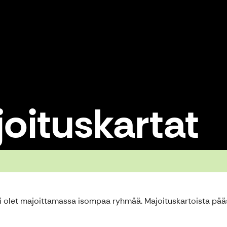
oituskartat
li olet majoittamassa isompaa ryhmää. Majoituskartoista pääs