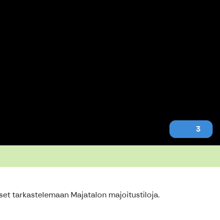
3
et tarkastelemaan Majatalon majoitustiloja.