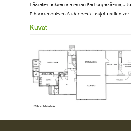
Päärakennuksen alakerran Karhunpesä-majoituti
Piharakennuksen Sudenpesä-majoitustilan karta
Kuvat