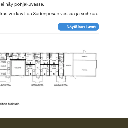
 ei näy pohjakuvassa.
ukas voi käyttää Sudenpesän vessaa ja suihkua.
Näytä isot kuvat