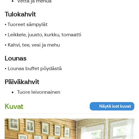
Vettä ja mehua
Tulokahvit
• Tuoreet sämpylät
• Leikkele, juusto, kurkku, tomaatti
• Kahvi, tee, vesi ja mehu
Lounas
• Lounas buffet pöydästä
Päiväkahvit
Tuore leivonnainen
Kuvat
Näytä isot kuvat