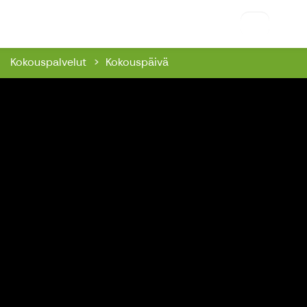
Riihon Majatalo
Kokouspalvelut
Kokouspäivä