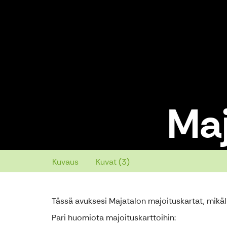
Maj
Majoituskartat
Kuvaus
Kuvat (3)
Tässä avuksesi Majatalon majoituskartat, mikä
Pari huomiota majoituskarttoihin: