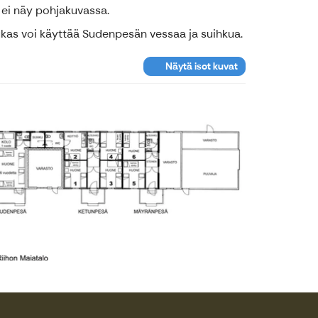
 ei näy pohjakuvassa.
ukas voi käyttää Sudenpesän vessaa ja suihkua.
Näytä isot kuvat