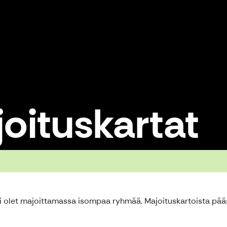
oituskartat
li olet majoittamassa isompaa ryhmää. Majoituskartoista pääs