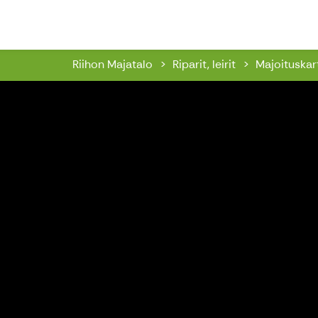
Riihon Majatalo
Riihon Majatalo
Riparit, leirit
Majoituskar