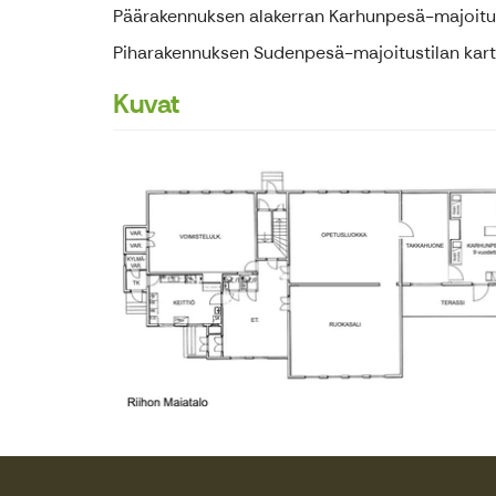
Päärakennuksen alakerran Karhunpesä-majoituti
Piharakennuksen Sudenpesä-majoitustilan karta
Kuvat