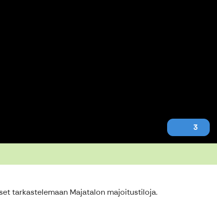
3
et tarkastelemaan Majatalon majoitustiloja.