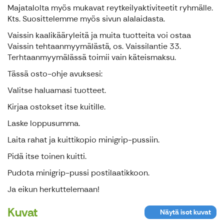
Majatalolta myös mukavat reytkeilyaktiviteetit ryhmälle.
Kts. Suosittelemme myös sivun alalaidasta.
Vaissin kaalikääryleitä ja muita tuotteita voi ostaa
Vaissin tehtaanmyymälästä, os. Vaissilantie 33.
Terhtaanmyymälässä toimii vain käteismaksu.
Tässä osto-ohje avuksesi:
Valitse haluamasi tuotteet.
Kirjaa ostokset itse kuitille.
Laske loppusumma.
Laita rahat ja kuittikopio minigrip-pussiin.
Pidä itse toinen kuitti.
Pudota minigrip-pussi postilaatikkoon.
Ja eikun herkuttelemaan!
Kuvat
Näytä isot kuvat