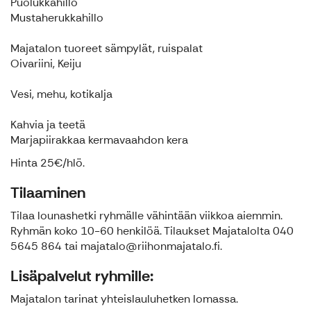
Puolukkahillo
Mustaherukkahillo
Majatalon tuoreet sämpylät, ruispalat
Oivariini, Keiju
Vesi, mehu, kotikalja
Kahvia ja teetä
Marjapiirakkaa kermavaahdon kera
Hinta 25€/hlö.
Tilaaminen
Tilaa lounashetki ryhmälle vähintään viikkoa aiemmin.
Ryhmän koko 10-60 henkilöä. Tilaukset Majatalolta 040
5645 864 tai majatalo@riihonmajatalo.fi.
Lisäpalvelut ryhmille:
Majatalon tarinat yhteislauluhetken lomassa.