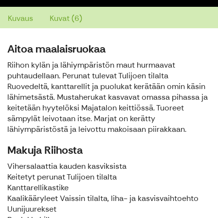
Kuvaus
Kuvat (6)
Aitoa maalaisruokaa
Riihon kylän ja lähiympäristön maut hurmaavat
puhtaudellaan. Perunat tulevat Tulijoen tilalta
Ruovedeltä, kanttarellit ja puolukat kerätään omin käsin
lähimetsästä. Mustaherukat kasvavat omassa pihassa ja
keitetään hyytelöksi Majatalon keittiössä. Tuoreet
sämpylät leivotaan itse. Marjat on kerätty
lähiympäristöstä ja leivottu makoisaan piirakkaan.
Makuja Riihosta
Vihersalaattia kauden kasviksista
Keitetyt perunat Tulijoen tilalta
Kanttarellikastike
Kaalikääryleet Vaissin tilalta, liha- ja kasvisvaihtoehto
Uunijuurekset