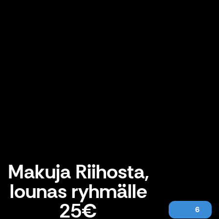
Makuja Riihosta,
lounas ryhmälle
25€
6
Makuja Riihosta, lounas ryhmälle 25€