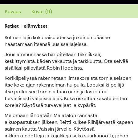
Kuvaus
Kuvat (9)
Retket
elämykset
Kolmen lajin kokonaisuudessa jokainen pääsee
haastamaan itsensä uusissa lajeissa.
Jousiammunnassa harjoitellaan tekniikkaa,
keskittymistä, käden vakautta ja tarkkuutta. Ota selvää
sisälläsi piilevästä Robin Hoodista.
Korikiipeilyssä rakennetaan limsakoreista tornia seisoen
itse koko ajan rakennelman huipulla. Lopuksi kiipeilijä
itse potkaisee tornin altaan nurin ja laskeutuu
turvallisesti valjaissa alas. Kuka uskaltaa kasata eniten
koreja? Käytössä turvavaljaat ja kypärät.
Melomaan lähdetään Majatalon rannasta
alkuopastuksen jälkeen. Reitti kulkee Riihijärvestä kapean
salmen kautta Vaissin järvelle. Käytössä
inkkarikanootteja ja kajakkeja sekä suurkanootti, johon