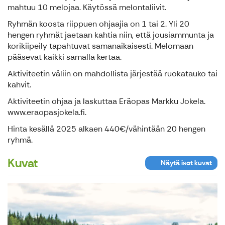
mahtuu 10 melojaa. Käytössä melontaliivit.
Ryhmän koosta riippuen ohjaajia on 1 tai 2. Yli 20
hengen ryhmät jaetaan kahtia niin, että jousiammunta ja
korikiipeily tapahtuvat samanaikaisesti. Melomaan
pääsevat kaikki samalla kertaa.
Aktiviteetin väliin on mahdollista järjestää ruokatauko tai
kahvit.
Aktiviteetin ohjaa ja laskuttaa Eräopas Markku Jokela.
www.eraopasjokela.fi.
Hinta kesällä 2025 alkaen 440€/vähintään 20 hengen
ryhmä.
Kuvat
Näytä isot kuvat