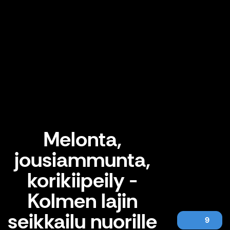
Melonta,
jousiammunta,
korikiipeily -
Kolmen lajin
seikkailu nuorille
9
Melonta, jousiammunta, korikiipeily - Kolmen lajin seikkailu nuorille