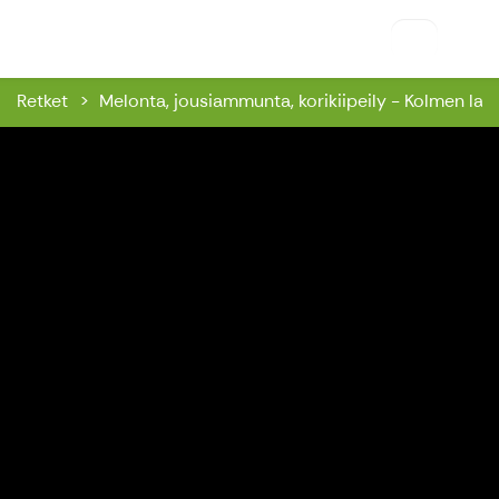
Riihon Majatalo
Retket
Melonta, jousiammunta, korikiipeily - Kolmen lajin