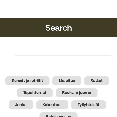
Riihon Majatalo
Search
Kurssit ja retriitit
Majoitus
Retket
Tapahtumat
Ruoka ja juoma
Juhlat
Kokoukset
Työyhteisöt
Pyhiinvaellus